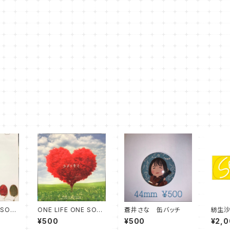
 SOUL
ONE LIFE ONE SOUL
蒼井さな 缶バッチ
紡生沙
CD ユメ＝キミ
ル
¥500
¥500
¥2,