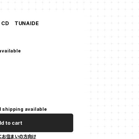
L CD TUNAIDE
available
l shipping available
d to cart
にお住まいの方向け